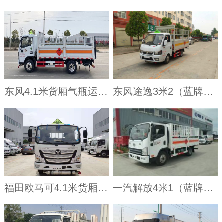
东风4.1米货厢气瓶运输车
东风途逸3米2（蓝牌）气瓶车
福田欧马可4.1米货厢气瓶运输车
一汽解放4米1（蓝牌）气瓶车