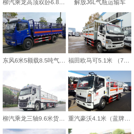
柳汽乘龙高顶双卧6.8米货厢气瓶运输车
解放J6L气瓶运输车
东风6米5额载8.5吨气瓶运输车
福田欧马可5.1米 （7.2吨）气瓶车
柳汽乘龙三轴9.6米货厢气瓶运输车
重汽豪沃4.1米（蓝牌）气瓶车