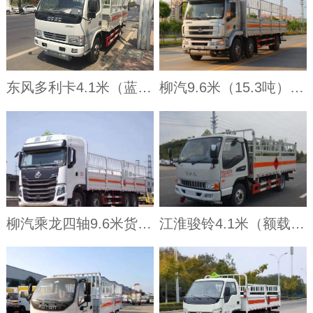
东风多利卡4.1米（蓝牌）气瓶车
柳汽9.6米（15.3吨）气瓶车
柳汽乘龙四轴9.6米货厢气瓶运输车
江淮骏铃4.1米（额载3.8吨）气瓶车