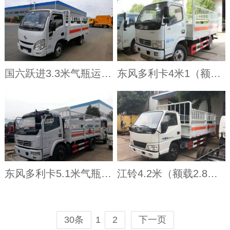
国六跃进3.3米气瓶运输车
东风多利卡4米1（额载4吨）气瓶车
东风多利卡5.1米气瓶运输车
江铃4.2米（额载2.8吨）气瓶车
1
30条
2
下一页