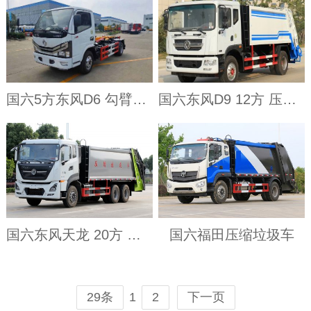
国六5方东风D6 勾臂垃圾车
国六东风D9 12方 压缩垃圾车
国六东风天龙 20方 压缩垃圾车
国六福田压缩垃圾车
1
29条
2
下一页