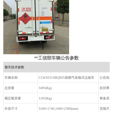
**工信部车辆公告参数
整车技术参数
车辆名称:
CLW5031XRQNJ5易燃气体厢式运输车
公告批次
总质量
3495(Kg)
前排乘客
额定载质量
1265(Kg)
整备质量
外形尺寸
5190×1740,1690×2580(mm)
货厢尺寸