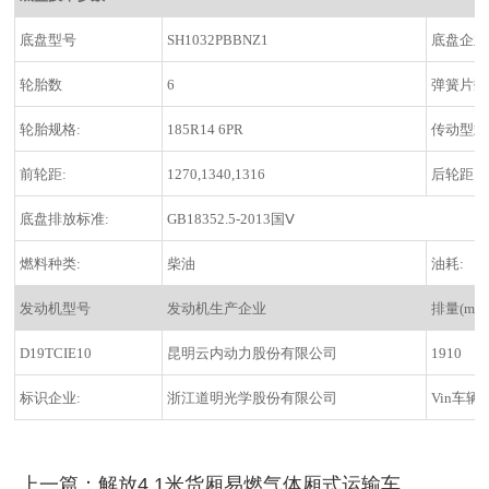
底盘型号
SH1032PBBNZ1
底盘企业
轮胎数
6
弹簧片数
轮胎规格:
185R14 6PR
传动型式
前轮距:
1270,1340,1316
后轮距:
底盘排放标准:
GB18352.5-2013国Ⅴ
燃料种类:
柴油
油耗:
发动机型号
发动机生产企业
排量(ml)
D19TCIE10
昆明云内动力股份有限公司
1910
标识企业:
浙江道明光学股份有限公司
Vin车辆
上一篇：解放4.1米货厢易燃气体厢式运输车