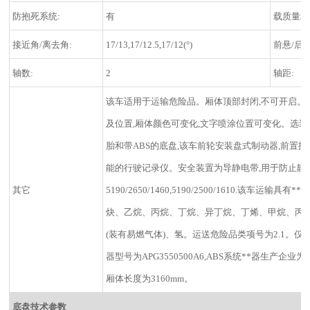
防抱死系统:
有
载质量利
接近角/离去角:
17/13,17/12.5,17/12(°)
前悬/后悬
轴数:
2
轴距:
该车适用于运输危险品。厢体顶部封闭,不可开启。
及位置,厢体颜色可变化,文字喷涂位置可变化。选装
胎和带ABS的底盘,该车前轮安装盘式制动器,前置排气
能的行驶记录仪。安全装置为导静电带,用于防止静电。整车长
其它
5190/2650/1460,5190/2500/1610.该
炔、乙烷、丙烷、丁烷、异丁烷、丁烯、甲烷、丙
(装有易燃气体)、氢。运送危险品类项号为2.1。仅选用发动
器型号为APG3550500A6,ABS系统**器生
厢体长度为3160mm。
底盘技术参数