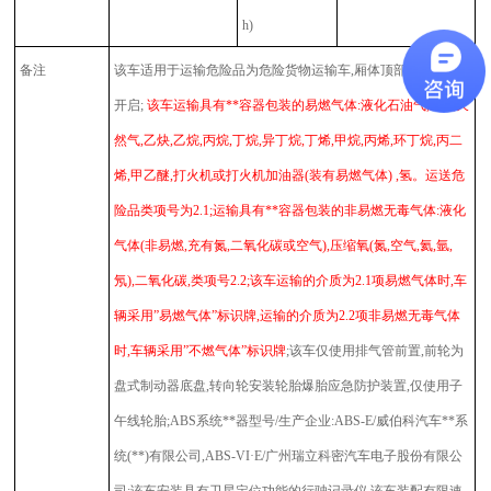
h)
备注
该车适用于运输危险品为危险货物运输车,厢体顶部封闭,不可
开启;
该车运输具有**容器包装的易燃气体:液化石油气,压缩天
然气,乙炔,乙烷,丙烷,丁烷,异丁烷,丁烯,甲烷,丙烯,环丁烷,丙二
烯,甲乙醚,打火机或打火机加油器(装有易燃气体) ,氢。运送危
险品类项号为2.1;运输具有**容器包装的非易燃无毒气体:液化
气体(非易燃,充有氮,二氧化碳或空气),压缩氧(氮,空气,氦,氩,
氖),二氧化碳,类项号2.2;该车运输的介质为2.1项易燃气体时,车
辆采用”易燃气体”标识牌,运输的介质为2.2项非易燃无毒气体
时,车辆采用”不燃气体”标识牌
;该车仅使用排气管前置,前轮为
盘式制动器底盘,转向轮安装轮胎爆胎应急防护装置,仅使用子
午线轮胎;ABS系统**器型号/生产企业:ABS-E/威伯科汽车**系
统(**)有限公司,ABS-VI·E/广州瑞立科密汽车电子股份有限公