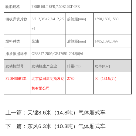
轮胎规格
7.00R16LT 8PR,7.50R16LT 6PR
钢板弹簧片数
3/5+2,3/3+2,3/4+2,2/2
前轮距
(mm)
1590,1600,1580
+1
燃料种类
柴油
后轮距
(mm)
1485,1590,1497
排放依据标准
GB3847-2005,GB17691-2018国Ⅵ
发动机型号
发动机生产企业
排量
(ml)
功率
(Kw)
F2.8NS6B131
北京福田康明斯发动
2780
96
（
131马力
）
机有限公司
上一篇：天锦8.6米（14.8吨）气体厢式车
下一篇：东风6.3米（10.3吨）气体厢式车