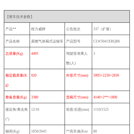
【整车技术参数】
产品**
程力威牌
公告批次
337（扩展）
产品名称
易燃气体厢式运输车
产品型号
CLW5041XRQB6
总质量
(Kg)
4495
驾驶室准乘人
3
数
(人)
额定载质量
(K
920
外形尺寸
(mm)
5995×2250×2830
g)
整备质量
(Kg)
3380
货厢尺寸
(mm)
4140×2**×1800
接近角
/离去角
12/16
前悬
/后悬(mm)
1110/1525
(°)
轴荷
(Kg)
1850/2645
**高车速
(Km/
80