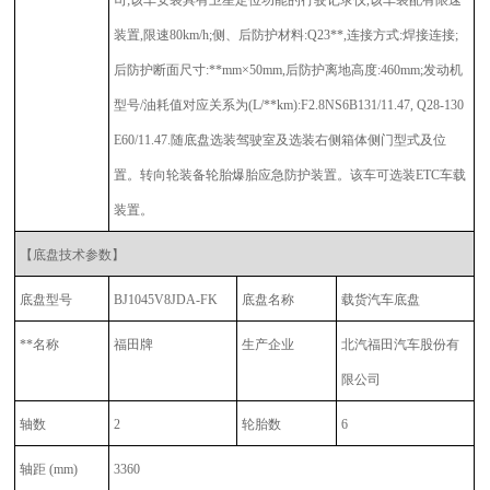
司;该车安装具有卫星定位功能的行驶记录仪,该车装配有限速
装置,限速80km/h;侧、后防护材料:Q23**,连接方式:焊接连接;
后防护断面尺寸:**mm×50mm,后防护离地高度:460mm;发动机
型号/油耗值对应关系为(L/**km):F2.8NS6B131/11.47, Q28-130
E60/11.47.随底盘选装驾驶室及选装右侧箱体侧门型式及位
置。转向轮装备轮胎爆胎应急防护装置。该车可选装ETC车载
装置。
【底盘技术参数】
底盘型号
BJ1045V8JDA-FK
底盘名称
载货汽车底盘
**名称
福田牌
生产企业
北汽福田汽车股份有
限公司
轴数
2
轮胎数
6
轴距 (mm)
3360