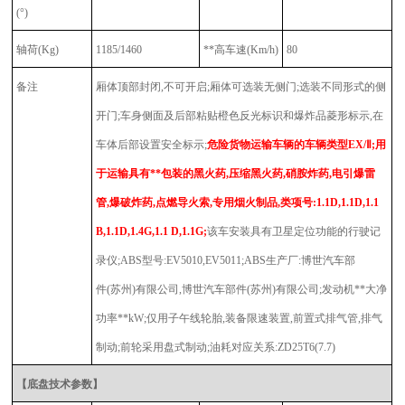
(°)
轴荷
(Kg)
1185/1460
**高车速
(Km/h)
80
备注
厢体顶部封闭,不可开启;厢体可选装无侧门;选装不同形式的侧
开门;车身侧面及后部粘贴橙色反光标识和爆炸品菱形标示,在
车体后部设置安全标示;
危险货物运输车辆的车辆类型EX/Ⅱ;用
于运输具有**包装的黑火药,压缩黑火药,硝胺炸药,电引爆雷
管,爆破炸药,点燃导火索,专用烟火制品,类项号:1.1D,1.1D,1.1
B,1.1D,1.4G,1.1 D,1.1G;
该车安装具有卫星定位功能的行驶记
录仪;ABS型号:EV5010,EV5011;ABS生产厂:博世汽车部
件(苏州)有限公司,博世汽车部件(苏州)有限公司;发动机**大净
功率**kW;仅用子午线轮胎,装备限速装置,前置式排气管,排气
制动;前轮采用盘式制动;油耗对应关系:ZD25T6(7.7)
【底盘技术参数】