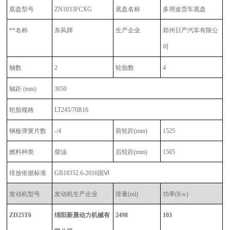
底盘型号
ZN1033FCXG
底盘名称
多用途货车底盘
**名称
东风牌
生产企业
郑州日产汽车有限公
司
轴数
2
轮胎数
4
轴距 (mm)
3050
轮胎规格
LT245/70R16
钢板弹簧片数
-/4
前轮距
(mm)
1525
燃料种类
柴油
后轮距
(mm)
1505
排放依据标准
GB18352.6-2016国Ⅵ
发动机型号
发动机生产企业
排量
(ml)
功率
(Kw)
ZD25T6
绵阳新晨动力机械有
2498
103