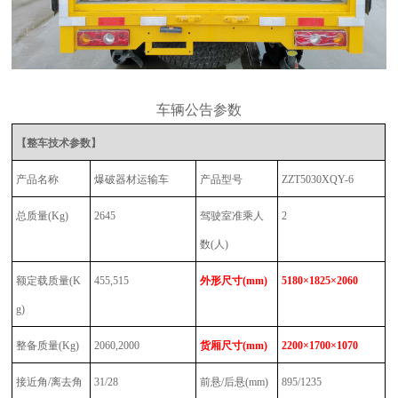
车辆公告参数
【整车技术参数】
产品名称
爆破器材运输车
产品型号
ZZT5030XQY-6
总质量
(Kg)
2645
驾驶室准乘人
2
数
(人)
额定载质量
(K
455,515
外形尺寸
(mm)
5180×1825×2060
g)
整备质量
(Kg)
2060,2000
货厢尺寸
(mm)
2200×1700×1070
接近角
/离去角
31/28
前悬
/后悬(mm)
895/1235