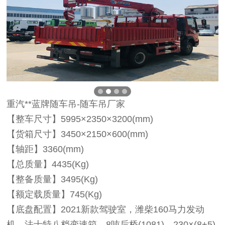
重汽**蓝牌随车吊-随车吊厂家
【整车尺寸】5995×2350×3200(mm)
【货箱尺寸】3450×2150×600(mm)
【轴距】3360(mm)
【总质量】4435(Kg)
【整备质量】3495(Kg)
【额定载质量】745(Kg)
【底盘配置】2021新款驾驶室，潍柴160马力发动
机，法士特八档变速箱，8吨后桥(1081)，230×(8+5)