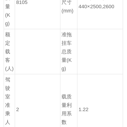
8105
尺寸
量
440×2500,2600
(mm)
(K
g)
额
准拖
定
挂车
载
总质
客
量
(K
(人)
g)
驾
驶
室
载质
准
量利
2
1.22
乘
用系
人
数