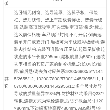
g)
选卧铺无侧窗、选导流罩、选翼子板、保险
杠、选后视镜、选上车踏板装饰板、选装绿玻
璃
,选装高顶驾驶室,可选驾驶室顶部“乘龙”标志,
选装前保格栅;车厢顶部封闭,不可开启.侧面选
装单开门或双开门,厢板可为平板或彩板结构,选
装肉挂结构,选装可升降液压尾板,起重尾板收起
状态的水平长度295mm,尾板质量为550kg.选装
功率相当的其它厂家的制冷机组.总长/厢长/轴
距/前后悬/离去角对应关系
:9200/6800/5**/144
其
5/2655/12, 10200/7800/5700/1445/3055/11, 1
它
0700/8300/6300/1445/2955/11;
多个尺寸差异
导致的质量差异在3%内.防护材料均采用Q23**
钢板,连接方式为螺栓连接,后防护截面尺寸120
×80mm,下边缘离地高度480mm. ABS型号/企