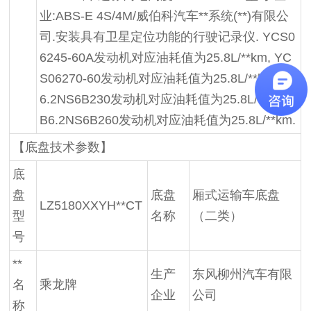
业
:ABS-E 4S/4M/
威伯科汽车**系统(**)有限公
司.安装具有卫星定位功能的行驶记录仪. YCS0
6245-60A发动机对应油耗值为25.8L/**km, YC
S06270-60发动机对应油耗值为
25.8L/**km, B
6.2NS6B230
发动机对应油耗值为25.8L/**km,
B6.2NS6B260发动机对应油耗值为25.8L/**km.
【底盘技术参数】
底
盘
底盘
厢式运输车底盘
LZ5180XXYH**CT
型
名称
（二类）
号
**
生产
东风柳州汽车有限
名
乘龙牌
企业
公司
称