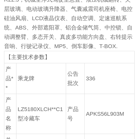
层玻璃、电动玻璃升降器、气囊减震司机座椅、电控
硅油风扇、LCD液晶仪表、自动空调、定速巡航系
统、ABS、外部遮阳罩、铝合金储气筒、中控锁、自
动调整臂、多态开关、真皮多功能方向盘、右转提示
音响、行驶记录仪、MP5、倒车影像、T-BOX.
【主要技术参数】
产
公告
品*
乘龙牌
336
批次
*
产
品
LZ5180XLCH**C1
产品
APKS56L903M
名
型冷藏车
号
称