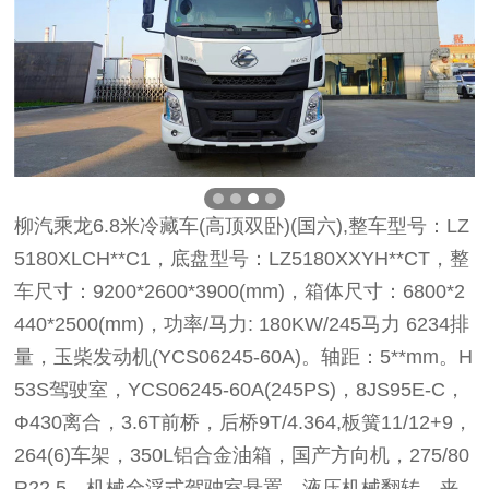
柳汽乘龙6.8米冷藏车(高顶双卧)(国六),整车型号：LZ
5180XLCH**C1，底盘型号：LZ5180XXYH**CT，整
车尺寸：9200*2600*3900(mm)，箱体尺寸：6800*2
440*2500(mm)，功率/马力: 180KW/245马力 6234排
量，玉柴发动机(YCS06245-60A)。轴距：5**mm。H
53S驾驶室，YCS06245-60A(245PS)，8JS95E-C，
Ф430离合，3.6T前桥，后桥9T/4.364,板簧11/12+9，
264(6)车架，350L铝合金油箱，国产方向机，275/80
R22.5，机械全浮式驾驶室悬置、液压机械翻转、夹