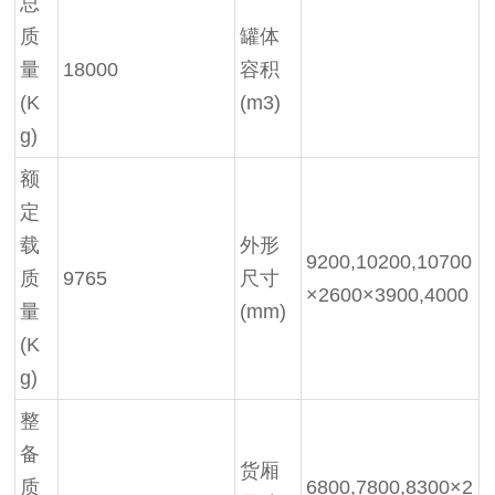
总
质
罐体
量
18000
容积
(K
(m3)
g)
额
定
载
外形
9200,10200,10700
质
9765
尺寸
×2600×3900,4000
量
(mm)
(K
g)
整
备
货厢
质
6800,7800,8300×2