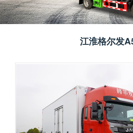
江淮格尔发A