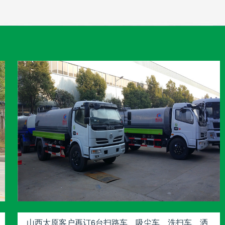
山西太原客户再订6台扫路车、吸尘车、洗扫车、洒