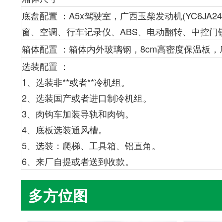
底盘配置 ：A5x驾驶室，广西玉柴发动机(YC6JA24
窗、空调、行车记录仪、ABS、电动翻转、中控门锁
箱体配置 ：箱体内外玻璃钢，8cm高密度保温板
选装配置 ：
1、选装非**或者**冷机组。
2、选装国产或者进口制冷机组。
3、肉钩车加装导轨和肉钩。
4、底板选装通风槽。
5、选装：爬梯、工具箱、铝直角。

6、来厂自提或者送到收款。
多方位图