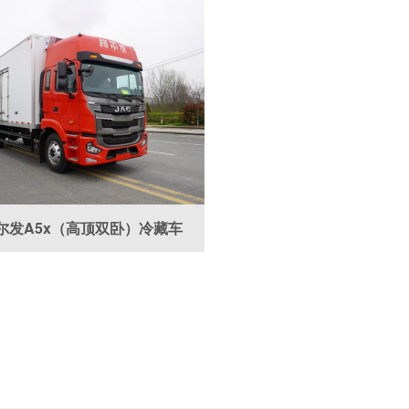
尔发A5x（高顶双卧）冷藏车