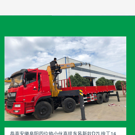
恭喜安徽阜阳四位帅小伙喜提东风新款D7L徐工14