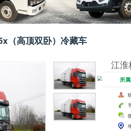
5x（高顶双卧）冷藏车
江淮
所属型
联
手
微
地