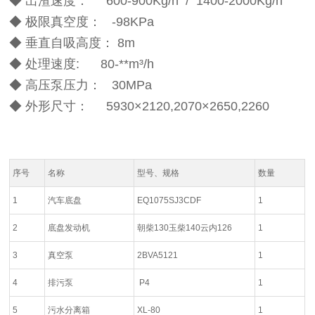
◆ 出渣速度： 600-900Kg/h / 1400-2000Kg/h
◆ 极限真空度： -98KPa
◆ 垂直自吸高度： 8m
◆ 处理速度: 80-**m³/h
◆ 高压泵压力： 30MPa
◆ 外形尺寸： 5930×2120,2070×2650,2260
序号
名称
型号、规格
数量
1
汽车底盘
EQ1075SJ3CDF
1
2
底盘发动机
朝柴130玉柴140云内126
1
3
真空泵
2BVA5121
1
4
排污泵
P4
1
5
污水分离箱
XL-80
1