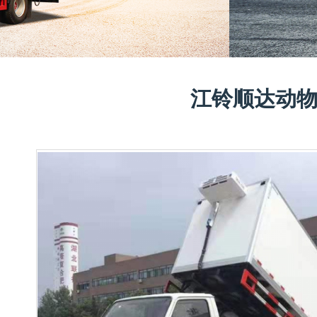
江铃顺达动