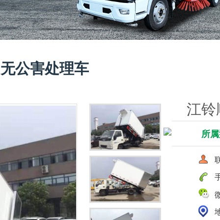
物无公害处理车
江铃
所属
联
手
微
地