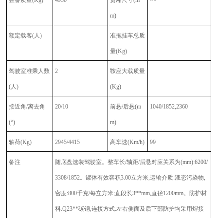
m)
额定载客(人)
准拖挂车总质
量(Kg)
驾驶室准乘人数
2
鞍座大载质量
(人)
(Kg)
接近角/离去角
20/10
前悬/后悬(m
1040/1852,2360
(°)
m)
轴荷(Kg)
2945/4415
高车速(Km/h)
99
备注
随底盘选装驾驶室。整车长/轴距/后悬对应关系为(mm):6200/
3308/1852。罐体有效容积3.00立方米,运输介质:液态污染物,
密度:800千克/每立方米;直段长3**mm,直径1200mm。防护材
料:Q23**碳钢,连接方式:左右侧面及后下部防护均采用焊接