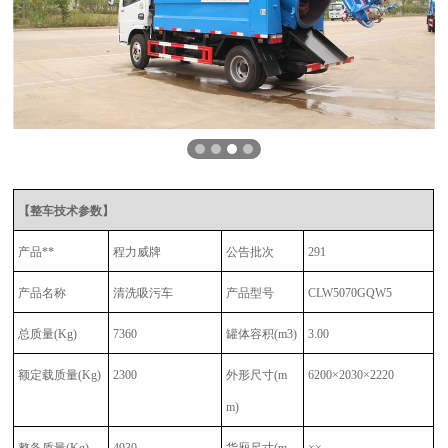
【整车技术参数】
产品**
程力威牌
公告批次
291
产品名称
清洗吸污车
产品型号
CLW5070GQW5
总质量(Kg)
7360
罐体容积(m3)
3.00
额定载质量(Kg)
2300
外形尺寸(m
6200
×
2030×
2220
m)
整备质量(Kg)
4930
货厢尺寸(m
×
×