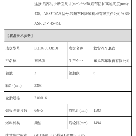
连接,后部防护断面尺寸(mm):**×50,后部防护离地高度(mm):
430。ABS厂家及型号:襄阳东风隆诚机械有限责任公司/ABS/
ASR-24V-4S/4M。
【
底盘技术参数】
底盘型号
EQ1070SJ3BDF
底盘名称
载货汽车底盘
**名称
东风牌
生产企业
东风汽车股份有限公司
轴数
2
轮胎数
6
轴距 (mm)
3308
轮胎规格
7.00R16
钢板弹簧片数
6/6+5
前轮距(mm)
1503
燃料种类
柴油
后轮距(mm)
1494
排放依据标准
GB17691-2005
国Ⅴ,GB3847-2005