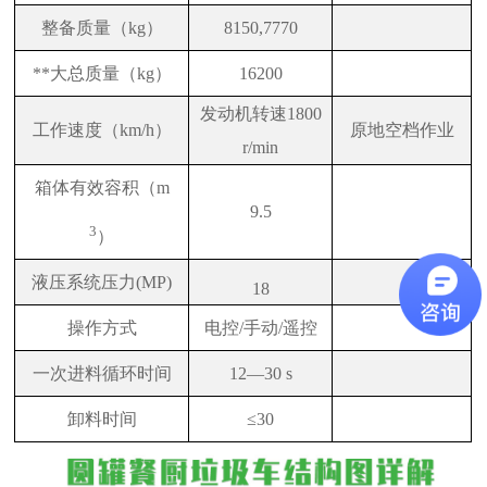
整备质量（kg）
8150,7770
**大总质量（kg）
16200
发动机转速1800
工作速度（km/h）
原地空档作业
r/min
箱体有效容积（m
9.5
3
）
液压系统压力(MP)
18
操作方式
电控/手动/遥控
一次进料循环时间
12
—30 s
卸料时间
≤30