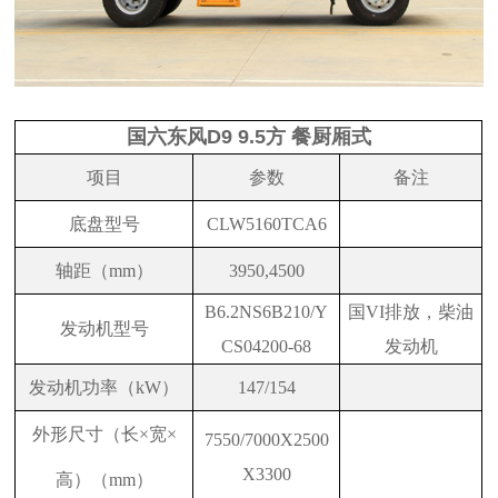
国六东风D9 9.5方 餐厨厢式
项目
参数
备注
底盘型号
CLW5160TCA6
轴距（mm）
3950,4500
B6.2NS6B210/Y
国VI排放，柴油
发动机型号
CS04200-68
发动机
发动机功率（kW）
147/154
外形尺寸（长×宽×
7550/7000X2500
X3300
高）（mm）