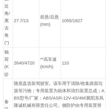
近
角/
前悬/后悬
离
27.7/13
1055/1827
(mm)
去
角
(°)
轴
荷
**高车速
2640/4720
110
(K
(Km/h)
g)
随底盘选装驾驶室。该车用于清除/收集路面垃
圾等污物；专用装置为箱体和清扫装置总成；A
BS型号/厂家：ABS/ASR-12V-4S/4M/襄阳东风
备
隆诚机械有限责任公司。侧防护由专用装置替
注