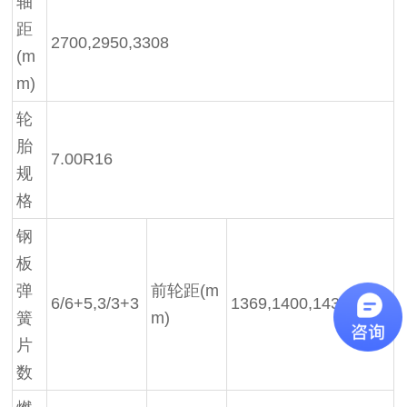
轴
距
2700,2950,3308
(m
m)
轮
胎
7.00R16
规
格
钢
板
弹
前轮距(m
6/6+5,3/3+3
1369,1400,1434
簧
m)
片
数