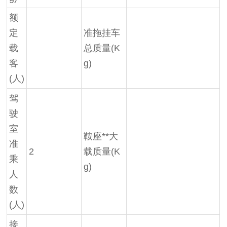
额
定
准拖挂车
载
总质量(K
客
g)
(人)
驾
驶
室
鞍座**大
准
2
载质量(K
乘
g)
人
数
(人)
接