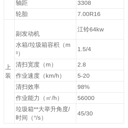
轴距
3308
轮胎
7.00R16
江铃64kw
副发动机
水箱/垃圾箱容积（m
1.5/4
³）
清扫宽度（m）
2.8
上
装
作业速度（km/h）
5-20
清扫效率
98%
作业能力（㎡/h）
56000
垃圾箱**大举升角度/
45/30
时间（°/s）