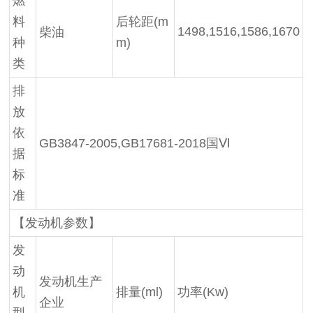
燃
料
后轮距(m
1498,1516,1586,1670
柴油
种
m)
类
排
放
依
GB3847-2005,GB17681-2018国Ⅵ
据
标
准
【发动机参数】
发
动
发动机生产
机
排量(ml)
功率(Kw)
企业
型