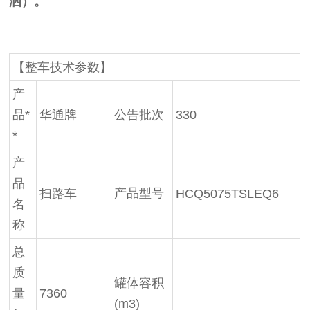
洒）。
【整车技术参数】
产
品*
华通牌
公告批次
330
*
产
品
产品型号
扫路车
HCQ5075TSLEQ6
名
称
总
质
罐体容积
量
7360
(m3)