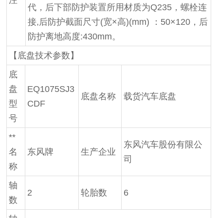
代，后下部防护装置所用材质为Q235，螺栓连
接,后防护截面尺寸(宽×高)(mm) ：50×120，后
防护离地高度:430mm。
【底盘技术参数】
底
盘
EQ1075SJ3
底盘名称
载货汽车底盘
型
CDF
号
**
东风汽车股份有限公
名
东风牌
生产企业
司
称
轴
2
轮胎数
6
数