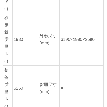
(K
g)
额
定
载
外形尺寸
质
1980
6190×1990×2590
(mm)
量
(K
g)
整
备
质
货厢尺寸
5250
××
量
(mm)
(K
g)