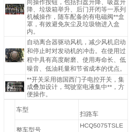
向操作按钮，包括扫盘升降、吸盘升
降、垃圾箱举升、后门开闭等一系列
机械操作，随车配备的有电磁阀**盒
罩，有效避免灰尘及垃圾物进入盒
内。
自动离合器驱动风机，减少风机启动
和停止时对发动机的冲击。在使用过
程中具有高度耐磨、使用寿命长、低
噪音、低油耗量和节省成本的优点。
**开关采用德国西门子电控开关，集
成叠加设计，驾驶室电液集中**，方
便操作。
车型
扫路车
HCQ5075TSLE
整车型号