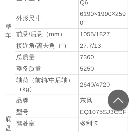
Q6
6190×1990×259
外形尺寸
0
整
前悬/后悬（mm）
1055/1827
车
接近角/离去角（°）
27.7/13
总质量
7360
整备质量
5250
轴荷（前轴/中后轴）
2640/4720
（kg）
品牌
东风
型号
EQ1075SJ3CDF
底
驾驶室
多利卡
盘